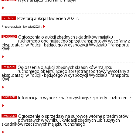
Przetarg aukcja I kwiecień 2021 r.
19.03.2021
Przetarg aukcja I kwiecień 2021 r.
Ogłoszenia o aukcji zbędnych składników majątku
22.01.2020
ruchomego obejmującego sprzęt transportowy wycofany z
eksploatacji w Policji - będącego w dyspozycji Wydziału Transportu
KWP
Ogłoszenia o aukcji zbędnych składników majątku
29.10.2019
ruchomego obejmującego sprzęt transportowy wycofany z
eksploatacji w Policji - będącego w dyspozycji Wydziału Transportu
KWP
Informacja o wyborze najkorzystniejszej oferty - uzbrojenie
04.09.2019
Ogłoszenie o sprzedaży na surowce wtórne przedmiotów
29.08.2019
powstałych w wyniku likwidacji zbędnych lub zużytych
składników rzeczowych majątku ruchomego