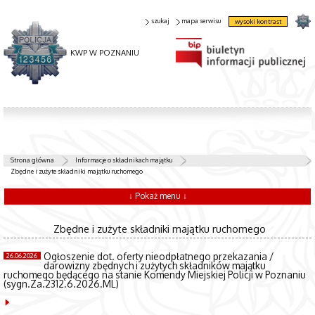
szukaj
mapa serwisu
wysoki kontrast
KWP W POZNANIU
Strona główna
Informacje o składnikach majątku
Zbędne i zużyte składniki majątku ruchomego
↓ Pokaż menu ↓
Zbędne i zużyte składniki majątku ruchomego
Ogłoszenie dot. oferty nieodpłatnego przekazania /
26.06.2026
darowizny zbędnych i zużytych składników majątku
ruchomego będącego na stanie Komendy Miejskiej Policji w Poznaniu
(sygn.Za.2312.6.2026.ML)