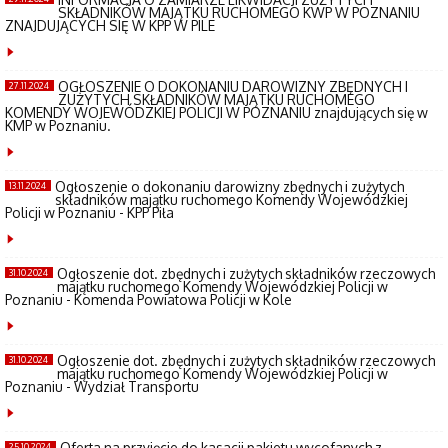
SKŁADNIKÓW MAJĄTKU RUCHOMEGO KWP W POZNANIU
ZNAJDUJĄCYCH SIĘ W KPP W PILE
OGŁOSZENIE O DOKONANIU DAROWIZNY ZBĘDNYCH I
27.11.2024
ZUŻYTYCH SKŁADNIKÓW MAJĄTKU RUCHOMEGO
KOMENDY WOJEWÓDZKIEJ POLICJI W POZNANIU znajdujących się w
KMP w Poznaniu.
Ogłoszenie o dokonaniu darowizny zbędnych i zużytych
13.11.2024
składników majątku ruchomego Komendy Wojewódzkiej
Policji w Poznaniu - KPP Piła
Ogłoszenie dot. zbędnych i zużytych składników rzeczowych
31.10.2024
majątku ruchomego Komendy Wojewódzkiej Policji w
Poznaniu - Komenda Powiatowa Policji w Kole
Ogłoszenie dot. zbędnych i zużytych składników rzeczowych
31.10.2024
majątku ruchomego Komendy Wojewódzkiej Policji w
Poznaniu - Wydział Transportu
Oferta na przyjęcie do kasacji pakietu wycofanych z
25.10.2024