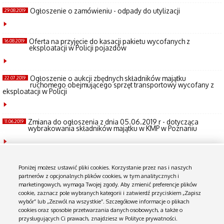
Ogłoszenie o zamówieniu - odpady do utylizacji
29.08.2019
Oferta na przyjęcie do kasacji pakietu wycofanych z
16.08.2019
eksploatacji w Policji pojazdów
Ogłoszenie o aukcji zbędnych składników majątku
22.07.2019
ruchomego obejmującego sprzęt transportowy wycofany z
eksploatacji w Policji
Zmiana do ogłoszenia z dnia 05.06.2019 r - dotycząca
11.06.2019
wybrakowania składników majątku w KMP w Poznaniu
Ogłoszenie o zamówieniu - utylizacja odpadów KMP w
10.06.2019
Poznaniu
Poniżej możesz ustawić pliki cookies. Korzystanie przez nas i naszych
partnerów z opcjonalnych plików cookies, w tym analitycznych i
marketingowych, wymaga Twojej zgody. Aby zmienić preferencje plików
cookie, zaznacz pole wybranych kategorii i zatwierdź przyciskiem „Zapisz
Ogłoszenie o sprzedaży na surowce wtórne przedmiotów
10.06.2019
wybór” lub „Zezwól na wszystkie”. Szczegółowe informacje o plikach
powstałych w wyniku likwidacji zbędnych lub zużytych
składników rzeczowych majątku ruchomego
cookies oraz sposobie przetwarzania danych osobowych, a także o
przysługujących Ci prawach, znajdziesz w Polityce prywatności.