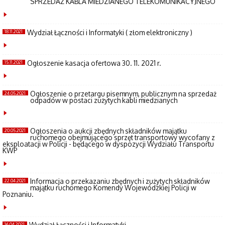
SPRZEDAŻ KABLA MIEDZIANEGO TELEKOMUNIKACYJNEGO
Wydział Łączności i Informatyki ( złom elektroniczny )
18.11.2021
Ogłoszenie kasacja ofertowa 30. 11. 2021 r.
15.11.2021
Ogłoszenie o przetargu pisemnym, publicznym na sprzedaż
24.05.2021
odpadów w postaci zużytych kabli miedzianych
Ogłoszenia o aukcji zbędnych składników majątku
20.05.2021
ruchomego obejmującego sprzęt transportowy wycofany z
eksploatacji w Policji - będącego w dyspozycji Wydziału Transportu
KWP
Informacja o przekazaniu zbędnych i zużytych składników
22.04.2021
majątku ruchomego Komendy Wojewódzkiej Policji w
Poznaniu.
Wydział Łączności i Informatyki
16.04.2021