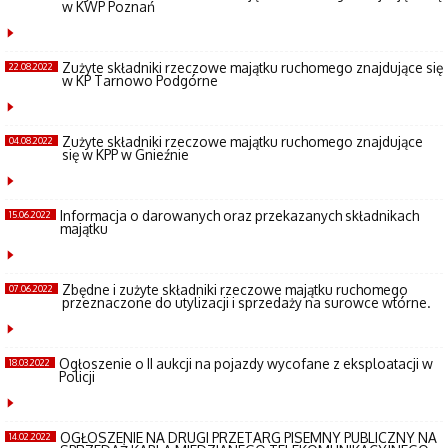
w KWP Poznań
Zużyte składniki rzeczowe majątku ruchomego znajdujące się
22.08.2022
w KP Tarnowo Podgórne
Zużyte składniki rzeczowe majątku ruchomego znajdujące
04.08.2022
się w KPP w Gnieźnie
Informacja o darowanych oraz przekazanych składnikach
15.06.2022
majątku
Zbędne i zużyte składniki rzeczowe majątku ruchomego
07.06.2022
przeznaczone do utylizacji i sprzedaży na surowce wtórne.
Ogłoszenie o II aukcji na pojazdy wycofane z eksploatacji w
18.03.2022
Policji
OGŁOSZENIE NA DRUGI PRZETARG PISEMNY PUBLICZNY NA
14.02.2022