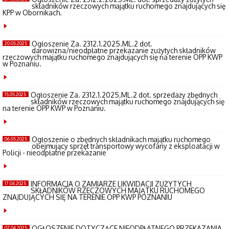
składników rzeczowych majątku ruchomego znajdujących się
KPP w Obornikach.
Ogłoszenie Za. 2312.1.2025.ML.2 dot.
20.05.2025
darowizna/nieodpłatne przekazanie zużytych składników
rzeczowych majątku ruchomego znajdujących się na terenie OPP KWP
w Poznaniu.
Ogłoszenie Za. 2312.1.2025.ML.2 dot. sprzedaży zbędnych
15.05.2025
składników rzeczowych majątku ruchomego znajdujących się
na terenie OPP KWP w Poznaniu.
Ogłoszenie o zbędnych składnikach majątku ruchomego
06.05.2025
obejmujący sprzęt transportowy wycofany z eksploatacji w
Policji - nieodpłatne przekazanie
INFORMACJA O ZAMIARZE LIKWIDACJI ZUŻYTYCH
17.04.2025
SKŁADNIKÓW RZECZOWYCH MAJĄTKU RUCHOMEGO
ZNAJDUJĄCYCH SIĘ NA TERENIE OPP KWP POZNANIU
OGŁOSZENIE DOTYCZĄCE NIEODPŁATNEGO PRZEKAZANIA,
07.04.2025