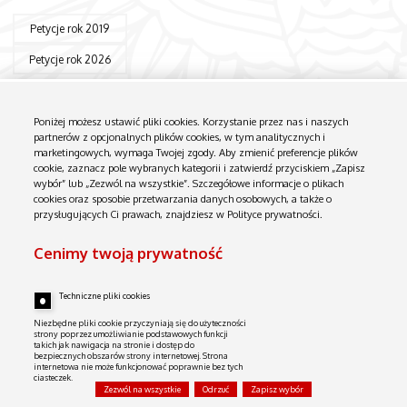
Petycje rok 2019
Petycje rok 2026
Poniżej możesz ustawić pliki cookies. Korzystanie przez nas i naszych
partnerów z opcjonalnych plików cookies, w tym analitycznych i
marketingowych, wymaga Twojej zgody. Aby zmienić preferencje plików
cookie, zaznacz pole wybranych kategorii i zatwierdź przyciskiem „Zapisz
wybór” lub „Zezwól na wszystkie”. Szczegółowe informacje o plikach
Biuletyn Informacji Publicznej
cookies oraz sposobie przetwarzania danych osobowych, a także o
Instrukcja obsługi
przysługujących Ci prawach, znajdziesz w Polityce prywatności.
Serwer niniejszy NIE JEST W ŻADEN SPOSÓB połączony z siecią wewnętrzną. Zawiera tylko dane udostępniane przez
KWP w Poznaniu.
Cenimy twoją prywatność
Techniczne pliki cookies
Niezbędne pliki cookie przyczyniają się do użyteczności
strony poprzez umożliwianie podstawowych funkcji
takich jak nawigacja na stronie i dostęp do
bezpiecznych obszarów strony internetowej. Strona
internetowa nie może funkcjonować poprawnie bez tych
ciasteczek.