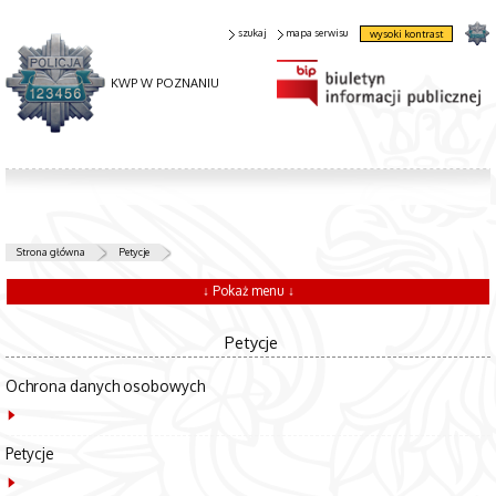
szukaj
mapa serwisu
wysoki kontrast
KWP W POZNANIU
Strona główna
Petycje
↓ Pokaż menu ↓
Petycje
Ochrona danych osobowych
Petycje