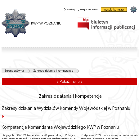
szukaj
mapa serwisu
wysoki kontrast
KWP W POZNANIU
Strona główna
Zakres działania i kompetencje
↓ Pokaż menu ↓
Zakres działania i kompetencje
Zakresy działania Wydziałów Komendy Wojewódzkiej w Poznaniu
Kompetencje Komendanta Wojewódzkiego KWP w Poznaniu
Decyzja Nr 10/2019 Komendanta Wojewódzkiego Policji z dn. 10 stycznia 2019 r. w sprawie podziału zadań
pomiędzy zastępców Komendanta Wojewódzkiego Policji w Poznaniu oraz upoważnień do