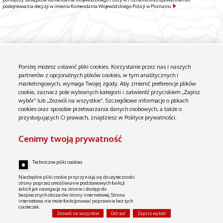
podejmowania decyzji w imieniu Komendanta Wojewódzkiego Policji w Poznaniu
Poniżej możesz ustawić pliki cookies. Korzystanie przez nas i naszych
partnerów z opcjonalnych plików cookies, w tym analitycznych i
marketingowych, wymaga Twojej zgody. Aby zmienić preferencje plików
cookie, zaznacz pole wybranych kategorii i zatwierdź przyciskiem „Zapisz
wybór” lub „Zezwól na wszystkie”. Szczegółowe informacje o plikach
Biuletyn Informacji Publicznej
cookies oraz sposobie przetwarzania danych osobowych, a także o
Instrukcja obsługi
przysługujących Ci prawach, znajdziesz w Polityce prywatności.
Serwer niniejszy NIE JEST W ŻADEN SPOSÓB połączony z siecią wewnętrzną. Zawiera tylko dane udostępniane przez
KWP w Poznaniu.
Cenimy twoją prywatność
Techniczne pliki cookies
Niezbędne pliki cookie przyczyniają się do użyteczności
strony poprzez umożliwianie podstawowych funkcji
takich jak nawigacja na stronie i dostęp do
bezpiecznych obszarów strony internetowej. Strona
internetowa nie może funkcjonować poprawnie bez tych
ciasteczek.