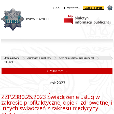
szukaj
mapa serwisu
wysoki kontrast
KWP W POZNANIU
Strona główna
Zamówienia publiczne
Archiwum (sprawy zrealizowane)
rok 2023
↓ Pokaż menu ↓
rok 2023
ZZP.2380.25.2023 Świadczenie usług w
zakresie profilaktycznej opieki zdrowotnej i
innych świadczeń z zakresu medycyny
pracy