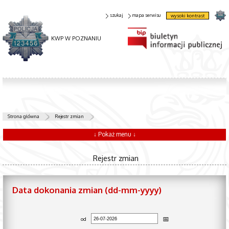
szukaj
mapa serwisu
wysoki kontrast
KWP W POZNANIU
Strona główna
Rejestr zmian
↓ Pokaż menu ↓
Rejestr zmian
Data dokonania zmian (dd-mm-yyyy)
od