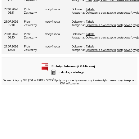
13:26
Cieślewicz
Kategoria:
Plan postępowań o udzielenie zamówien
29.07.2026
Piotr
modyfikacja
Dokument:
Tabela
05:51
Zasieczny
Kategoria:
Ogłoszenia o wszczęciu postępowań, wyja
29.07.2026
Piotr
modyfikacja
Dokument:
Tabela
05:48
Zasieczny
Kategoria:
Ogłoszenia o wszczęciu postępowań, wyja
28.07.2026
Piotr
modyfikacja
Dokument:
Tabela
06:10
Zasieczny
Kategoria:
Ogłoszenia o wszczęciu postępowań, wyja
27.07.2026
Piotr
modyfikacja
Dokument:
Tabela
10:08
Zasieczny
Kategoria:
Ogłoszenia o wszczęciu postępowań, wyja
Biuletyn Informacji Publicznej
Instrukcja obsługi
Serwer niniejszy NIE JEST W ŻADEN SPOSÓB połączony z siecią wewnętrzną. Zawiera tylko dane udostępniane przez
KWP w Poznaniu.