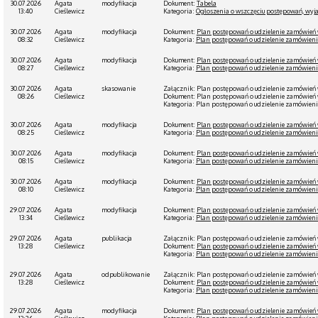
30.07.2026
Agata
modyfikacja
Dokument:
Tabela
13:40
Cieślewicz
Kategoria:
Ogłoszenia o wszczęciu postępowań, wyja
30.07.2026
Agata
modyfikacja
Dokument:
Plan postępowań o udzielenie zamówień 
08:32
Cieślewicz
Kategoria:
Plan postępowań o udzielenie zamówien
30.07.2026
Agata
modyfikacja
Dokument:
Plan postępowań o udzielenie zamówień 
08:27
Cieślewicz
Kategoria:
Plan postępowań o udzielenie zamówien
30.07.2026
Agata
skasowanie
Załącznik: Plan postępowań o udzielenie zamówień 
08:26
Cieślewicz
Dokument: Plan postępowań o udzielenie zamówień w
Kategoria: Plan postępowań o udzielenie zamówien
30.07.2026
Agata
modyfikacja
Dokument:
Plan postępowań o udzielenie zamówień 
08:25
Cieślewicz
Kategoria:
Plan postępowań o udzielenie zamówien
30.07.2026
Agata
modyfikacja
Dokument:
Plan postępowań o udzielenie zamówień 
08:15
Cieślewicz
Kategoria:
Plan postępowań o udzielenie zamówien
30.07.2026
Agata
modyfikacja
Dokument:
Plan postępowań o udzielenie zamówień 
08:10
Cieślewicz
Kategoria:
Plan postępowań o udzielenie zamówien
29.07.2026
Agata
modyfikacja
Dokument:
Plan postępowań o udzielenie zamówień 
13:34
Cieślewicz
Kategoria:
Plan postępowań o udzielenie zamówien
29.07.2026
Agata
publikacja
Załącznik: Plan postępowań o udzielenie zamówień 
13:28
Cieślewicz
Dokument:
Plan postępowań o udzielenie zamówień 
Kategoria:
Plan postępowań o udzielenie zamówien
29.07.2026
Agata
odpublikowanie
Załącznik: Plan postępowań o udzielenie zamówień 
13:28
Cieślewicz
Dokument:
Plan postępowań o udzielenie zamówień 
Kategoria:
Plan postępowań o udzielenie zamówien
29.07.2026
Agata
modyfikacja
Dokument:
Plan postępowań o udzielenie zamówień 