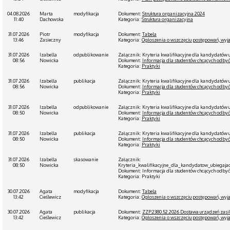
04.08.2026
Marta
modyfikacja
Dokument:
Struktura organizacyjna 2024
11:40
Dachowska
Kategoria:
Struktura organizacyjna
31.07.2026
Piotr
modyfikacja
Dokument:
Tabela
13:46
Zasieczny
Kategoria:
Ogłoszenia o wszczęciu postępowań, wyja
31.07.2026
Izabella
odpublikowanie
Załącznik: Kryteria kwalifikacyjne dla kandydatów
08:56
Nowicka
Dokument:
Informacja dla studentów chcących odbyć
Kategoria:
Praktyki
31.07.2026
Izabella
publikacja
Załącznik: Kryteria kwalifikacyjne dla kandydatów
08:56
Nowicka
Dokument:
Informacja dla studentów chcących odbyć
Kategoria:
Praktyki
31.07.2026
Izabella
odpublikowanie
Załącznik: Kryteria kwalifikacyjne dla kandydatów
08:50
Nowicka
Dokument:
Informacja dla studentów chcących odbyć
Kategoria:
Praktyki
31.07.2026
Izabella
publikacja
Załącznik: Kryteria kwalifikacyjne dla kandydatów
08:50
Nowicka
Dokument:
Informacja dla studentów chcących odbyć
Kategoria:
Praktyki
31.07.2026
Izabella
skasowanie
Załącznik:
08:50
Nowicka
Kryteria_kwalifikacyjne_dla_kandydatow_ubiega
Dokument: Informacja dla studentów chcących odbyć
Kategoria: Praktyki
30.07.2026
Agata
modyfikacja
Dokument:
Tabela
13:42
Cieślewicz
Kategoria:
Ogłoszenia o wszczęciu postępowań, wyja
30.07.2026
Agata
publikacja
Dokument:
ZZP.2380.52.2026 Dostawa urządzeń zas
13:42
Cieślewicz
Kategoria:
Ogłoszenia o wszczęciu postępowań, wyja