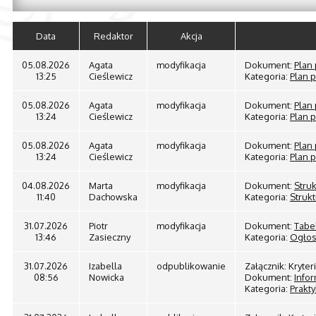
Data
Redaktor
Akcja
05.08.2026
Agata
modyfikacja
Dokument:
Plan
13:25
Cieślewicz
Kategoria:
Plan 
05.08.2026
Agata
modyfikacja
Dokument:
Plan
13:24
Cieślewicz
Kategoria:
Plan 
05.08.2026
Agata
modyfikacja
Dokument:
Plan
13:24
Cieślewicz
Kategoria:
Plan 
04.08.2026
Marta
modyfikacja
Dokument:
Stru
11:40
Dachowska
Kategoria:
Strukt
31.07.2026
Piotr
modyfikacja
Dokument:
Tabe
13:46
Zasieczny
Kategoria:
Ogłos
31.07.2026
Izabella
odpublikowanie
Załącznik: Kryte
08:56
Nowicka
Dokument:
Infor
Kategoria:
Prakty