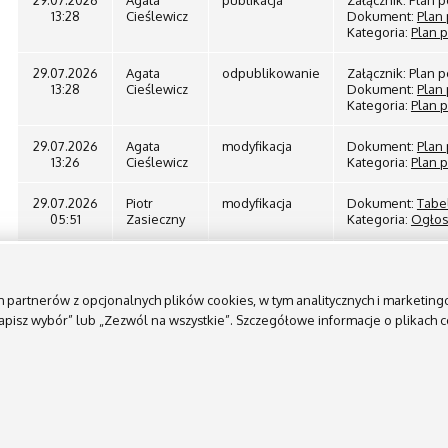
29.07.2026
Agata
publikacja
Załącznik: Plan
13:28
Cieślewicz
Dokument:
Plan
Kategoria:
Plan 
29.07.2026
Agata
odpublikowanie
Załącznik: Plan
13:28
Cieślewicz
Dokument:
Plan
Kategoria:
Plan 
29.07.2026
Agata
modyfikacja
Dokument:
Plan
13:26
Cieślewicz
Kategoria:
Plan 
29.07.2026
Piotr
modyfikacja
Dokument:
Tabe
05:51
Zasieczny
Kategoria:
Ogłos
29.07.2026
Piotr
modyfikacja
Dokument:
Tabe
05:48
Zasieczny
Kategoria:
Ogłos
ych partnerów z opcjonalnych plików cookies, w tym analitycznych i marketi
28.07.2026
Piotr
modyfikacja
Dokument:
Tabe
„Zapisz wybór” lub „Zezwól na wszystkie”. Szczegółowe informacje o plikach
06:10
Zasieczny
Kategoria:
Ogłos
27.07.2026
Piotr
modyfikacja
Dokument:
Tabe
10:08
Zasieczny
Kategoria:
Ogłos