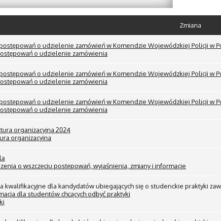
Zmiana
 postępowań o udzielenie zamówień w Komendzie Wojewódzkiej Policji w P
postępowań o udzielenie zamówienia
 postępowań o udzielenie zamówień w Komendzie Wojewódzkiej Policji w P
postępowań o udzielenie zamówienia
 postępowań o udzielenie zamówień w Komendzie Wojewódzkiej Policji w P
postępowań o udzielenie zamówienia
ktura organizacyjna 2024
ura organizacyjna
la
zenia o wszczęciu postępowań, wyjaśnienia, zmiany i informacje
ria kwalifikacyjne dla kandydatów ubiegających się o studenckie praktyk
macja dla studentów chcących odbyć praktyki
ki