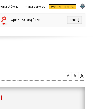
trona główna
mapa serwisu
wysoki kontrast
wpisz szukaną frazę
A
A
A
)